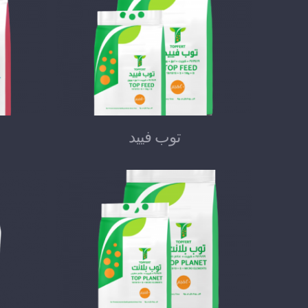
توب فييد
توب فييد
توب بــلانــت