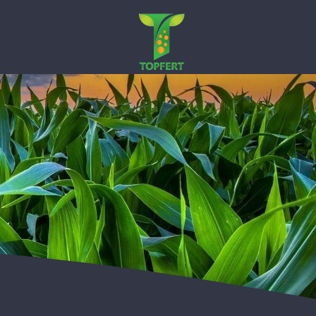
Ski
t
conten