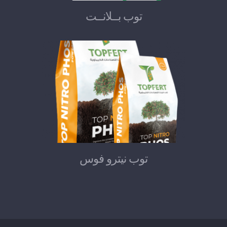
توب بــلانــت
توب نيترو فوس
توب نيترو فوس