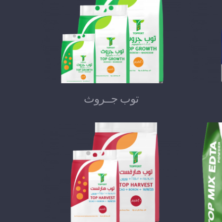
توب جــروث
توب جــروث
توب هارفست