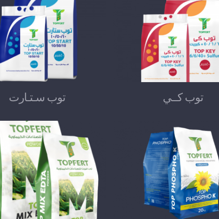
توب كــي
توب سـتـارت
توب كــي
توب سـتـارت
توب فوسفو كي
توب ميكس اديتا