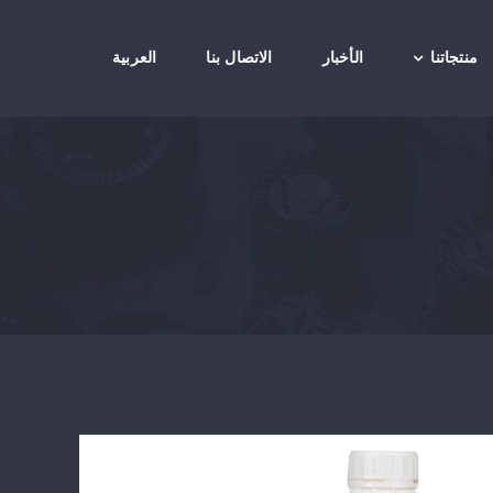
منتجاتنا
الأخبار
الاتصال بنا
العربية