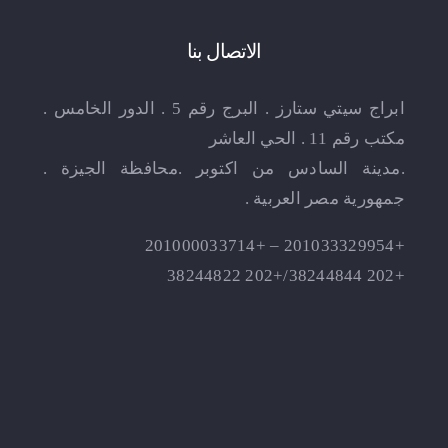
الاتصال بنا
ابراج سيتي ستارز . البرج رقم 5 . الدور الخامس .
مكتب رقم 11 . الحي العاشر
.مدينة السادس من اكتوبر .محافظة الجيزة .
جمهورية مصر العربية .
+201033329954 – +201000033714
+202 38244844/+202 38244822