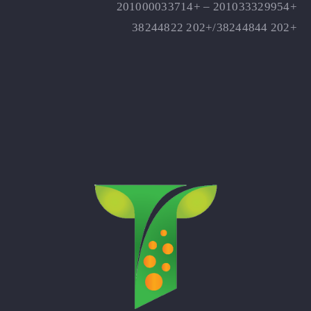
+201033329954 – +201000033714
+202 38244844/+202 38244822