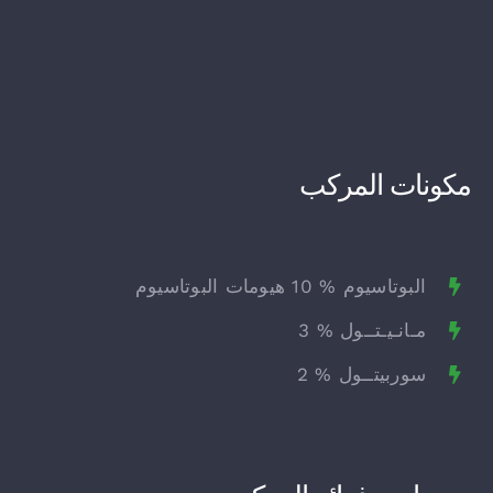
مكونات المركب
البوتاسيوم % 10 هيومات البوتاسيوم
مـانـيـتــول % 3
سوربيتــول % 2