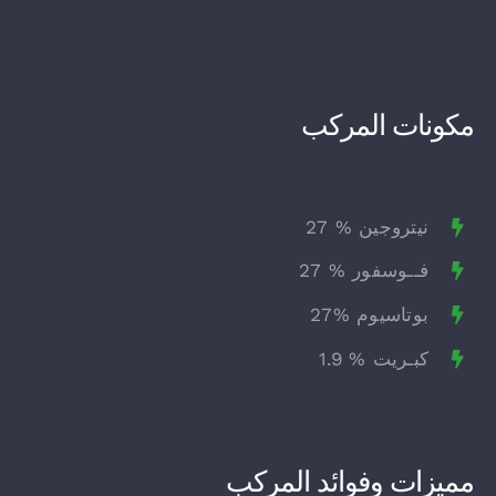
مكونات المركب
نيتروجين % 27
فــوسفور % 27
بوتاسيوم %27
كبـريت % 1.9
مميزات وفوائد المركب